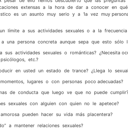
A pesar de ello hemos descubierto que las preguntas 
icaciones extensas a la hora de dar a conocer en qué 
stico es un asunto muy serio y a 1a vez muy personal.
n límite a sus actividades sexuales o a la frecuencia
r a una persona concreta aunque sepa que esto sólo le
 sus actividades sexuales o románticas? ¿Necesita oc
psicólogos, etc.?
oducir en usted un estado de trance? ¿Llega lo sexual
n momentos, lugares o con personas poco adecuadas?
as de conducta que luego ve que no puede cumplir
es sexuales con alguien con quien no le apetece?
 amorosa pueden hacer su vida más placentera?
do” a mantener relaciones sexuales?