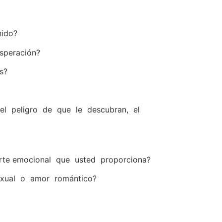
nido?
speración?
s?
 el peligro de que le descubran, el
rte emocional que usted proporciona?
exual o amor romántico?