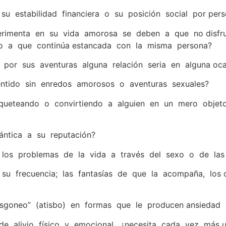
u estabilidad financiera o su posición social por pers
rimenta en su vida amorosa se deben a que no disfrut
 o a que continúa estancada con la misma persona?
 por sus aventuras alguna relación seria en alguna oca
entido sin enredos amorosos o aventuras sexuales?
ueteando o convirtiendo a alguien en un mero objeto 
ntica a su reputación?
 los problemas de la vida a través del sexo o de las
su frecuencia; las fantasías de que la acompaña, los
fisgoneo” (atisbo) en formas que le producen ansiedad
 de alivio físico y emocional, ¿necesita cada vez más