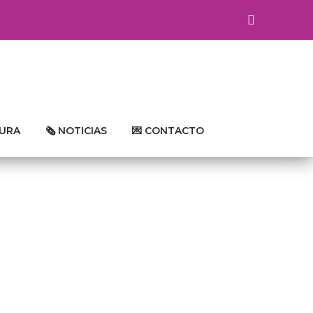
TURA
🗞 NOTICIAS
💌 CONTACTO