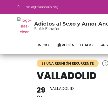
hola@slaaspain.org
Adictos al Sexo y Amor A
SLAA España
INICIO
🤗 RECIÉN LLEGADO
🙏 
ES UNA REUNIÓN RECURRENTE
VALLADOLID
29
VALLADOLID
JUL