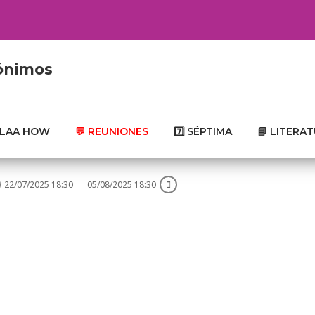
nónimos
SLAA HOW
💬 REUNIONES
7️⃣ SÉPTIMA
📘 LITERA
22/07/2025 18:30
05/08/2025 18:30